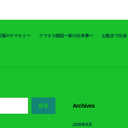
現場のヤマセミ〜
クマタカ物語〜春の出来事〜
お散歩で出会
Archives
検索
2026年8月