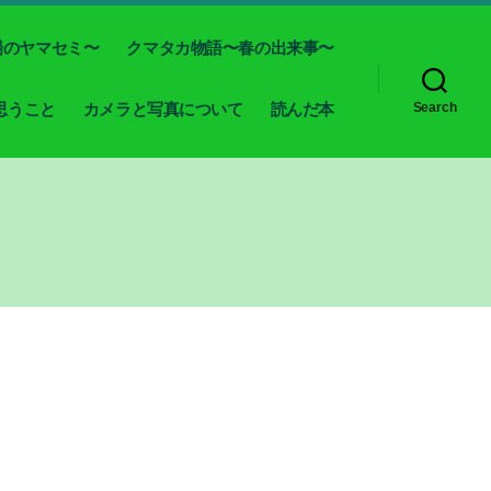
場のヤマセミ〜
クマタカ物語〜春の出来事〜
思うこと
カメラと写真について
読んだ本
Search