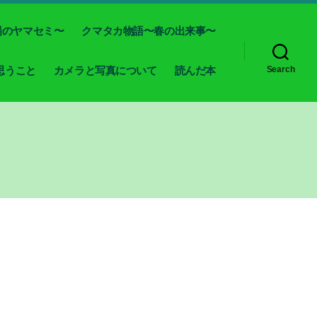
場のヤマセミ〜
クマタカ物語〜春の出来事〜
思うこと
カメラと写真について
読んだ本
Search