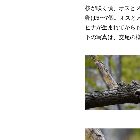
桜が咲く頃、オスと
卵は5〜7個。オス
ヒナが生まれてから
下の写真は、交尾の