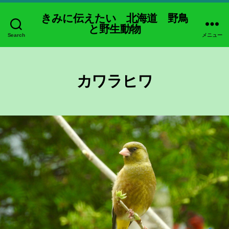
きみに伝えたい 北海道 野鳥
と野生動物
Search
メニュー
カワラヒワ