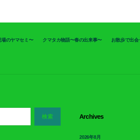
現場のヤマセミ〜
クマタカ物語〜春の出来事〜
お散歩で出会
Archives
検索
2026年8月