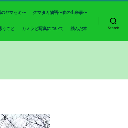
場のヤマセミ〜
クマタカ物語〜春の出来事〜
思うこと
カメラと写真について
読んだ本
Search