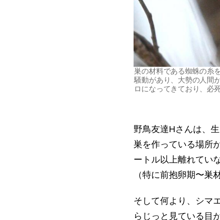
巣の材料である蜘蛛の糸
騒動があり、大勢の人間
ロになってきており、必
野鳥友達Hさんは、
巣を作っている場所か
ートル以上離れてい
（特に前抱卵期〜巣材
そして何より、シマ
らじっと見ている目