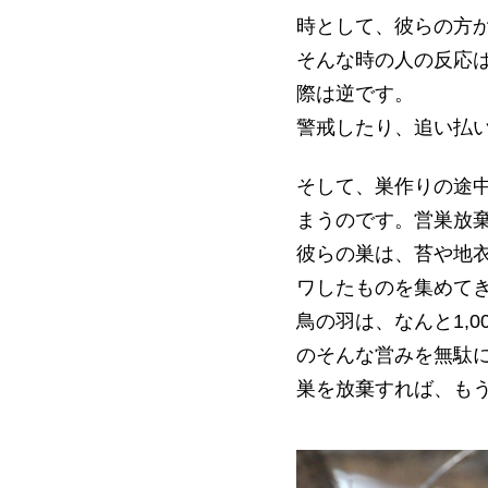
時として、彼らの方
そんな時の人の反応
際は逆です。
警戒したり、追い払
そして、巣作りの途
まうのです。営巣放
彼らの巣は、苔や地
ワしたものを集めて
鳥の羽は、なんと1,
のそんな営みを無駄
巣を放棄すれば、も