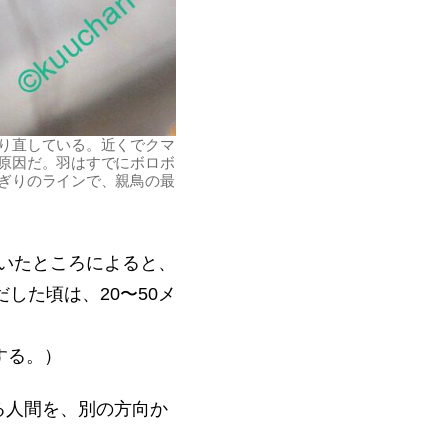
り直している。近くでクマ
原因だ。羽はすでにボロボ
ぎりのラインで、親鳥の最
いたところによると、
した頃は、20〜50メ
する。）
る人間を、別の方向か