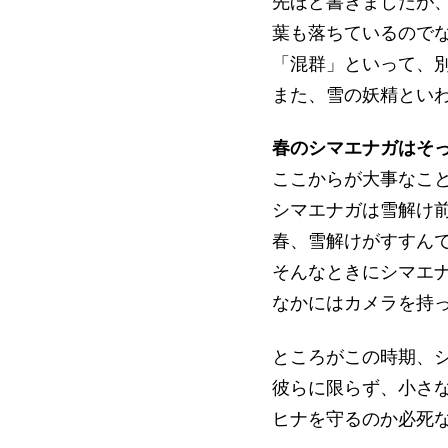
先ほど書きましたが
葉も落ちているので
「混群」といって、
また、雪の妖精とい
春のシマエナガはそ
ここからが大事なこ
シマエナガは雪解け
春、雪解けがすすん
そんなときにシマエ
なかにはカメラを持
ところがこの時期、
彼らに限らず、小さ
ヒナを守るのか必死