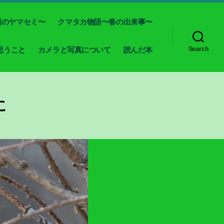
場のヤマセミ〜
クマタカ物語〜春の出来事〜
思うこと
カメラと写真について
読んだ本
Search
に