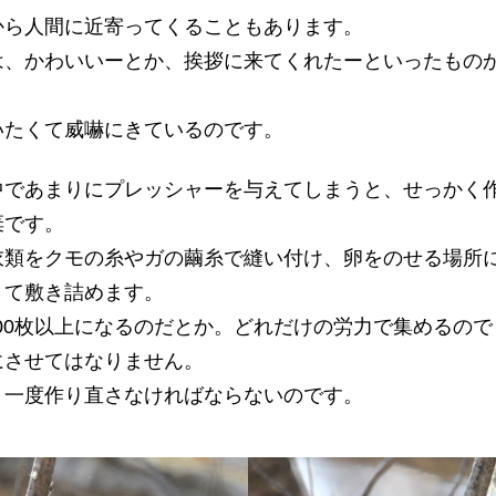
から人間に近寄ってくることもあります。
は、かわいいーとか、挨拶に来てくれたーといったもの
いたくて威嚇にきているのです。
中であまりにプレッシャーを与えてしまうと、せっかく
棄です。
衣類をクモの糸やガの繭糸で縫い付け、卵をのせる場所
きて敷き詰めます。
000枚以上になるのだとか。どれだけの労力で集めるの
にさせてはなりません。
う一度作り直さなければならないのです。