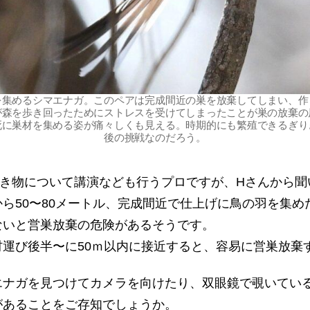
を集めるシマエナガ。このペアは完成間近の巣を放棄してしまい、作
が森を歩き回ったためにストレスを受けてしまったことが巣の放棄の
死に巣材を集める姿が痛々しくも見える。時期的にも繁殖できるぎり
後の挑戦なのだろう。
生き物について講演なども行うプロですが、Hさんから聞
ら50〜80メートル、完成間近で仕上げに鳥の羽を集めだ
ないと営巣放棄の危険があるそうです。
運び後半〜に50ｍ以内に接近すると、容易に営巣放棄
エナガを見つけてカメラを向けたり、双眼鏡で覗いてい
があることをご存知でしょうか。