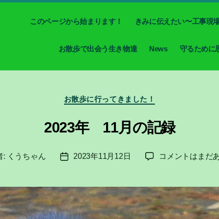
このページから始まります！
きみに伝えたい〜工事現
お散歩で出会う生き物達
News
守るために
カ
お散歩に行ってきました！
テ
ゴ
2023年 11月の記録
リ
ー
2023
者:
くうちゃん
2023年11月12日
コメントはまだ
投
年
稿
11
日
月
の
記