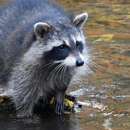
録
へ
の