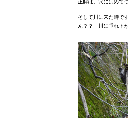
正解は、穴にはめて
そして川に来た時で
ん？？ 川に垂れ下