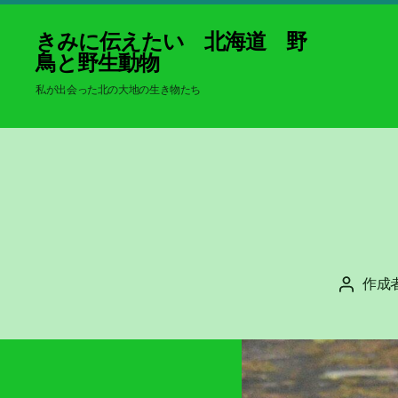
きみに伝えたい 北海道 野
鳥と野生動物
私が出会った北の大地の生き物たち
作成
投
稿
者