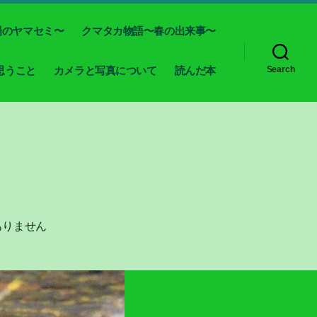
場のヤマセミ〜
クマタカ物語〜春の出来事〜
思うこと
カメラと写真について
読んだ本
Search
ありません