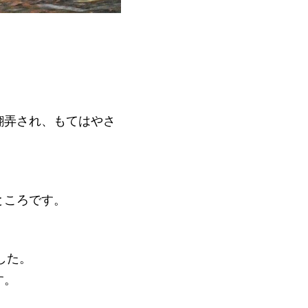
翻弄され、もてはやさ
ところです。
した。
す。