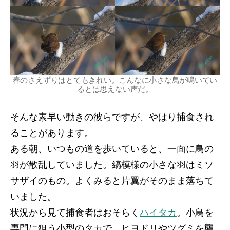
春のさえずりはとてもきれい。こんなに小さな鳥が鳴いてい
るとは思えない声だ。
そんな素早い動きの彼らですが、やはり捕食され
ることがあります。
ある朝、いつもの道を歩いていると、一面に鳥の
羽が散乱していました。縞模様の小さな羽はミソ
サザイのもの。よくみると片翼がそのまま落ちて
いました。
状況から見て捕食者はおそらく
ハイタカ
。小鳥を
専門に狙う小型のタカで、ヒヨドリやツグミを襲