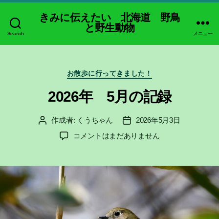
きみに伝えたい 北海道 野鳥
と野生動物
Search
メニュー
カ
お散歩に行ってきました！
テ
ゴ
2026年 5月の記録
リ
ー
作成者:
くうちゃん
2026年5月3日
投
投
稿
稿
2026
コメントはまだありません
者
日
年
5
月
の
記
録
へ