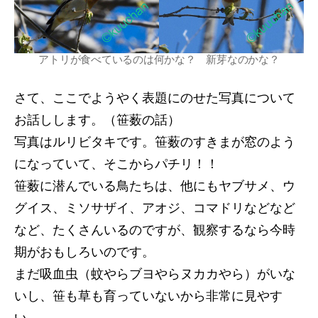
アトリが食べているのは何かな？ 新芽なのかな？
さて、ここでようやく表題にのせた写真について
お話しします。（笹薮の話）
写真はルリビタキです。笹薮のすきまが窓のよう
になっていて、そこからパチリ！！
笹薮に潜んでいる鳥たちは、他にもヤブサメ、ウ
グイス、ミソサザイ、アオジ、コマドリなどなど
など、たくさんいるのですが、観察するなら今時
期がおもしろいのです。
まだ吸血虫（蚊やらブヨやらヌカカやら）がいな
いし、笹も草も育っていないから非常に見やす
い。