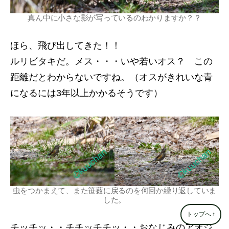
真ん中に小さな影が写っているのわかりますか？？
ほら、飛び出してきた！！
ルリビタキだ。メス・・・いや若いオス？ この
距離だとわからないですね。（オスがきれいな青
になるには3年以上かかるそうです）
虫をつかまえて、また笹薮に戻るのを何回か繰り返していま
した。
トップへ
↑
チッチッ・・チチッチチッ・・おなじみのアオジ