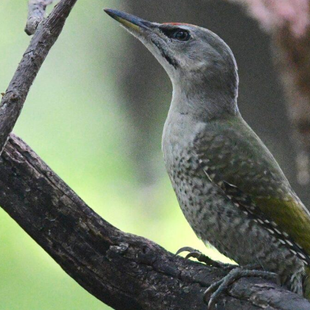
録
へ
の