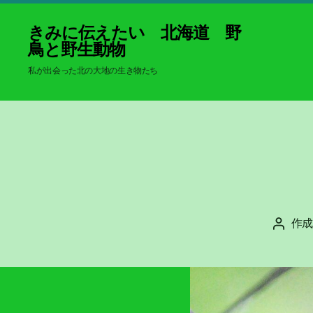
きみに伝えたい 北海道 野
鳥と野生動物
私が出会った北の大地の生き物たち
作成
投
稿
者