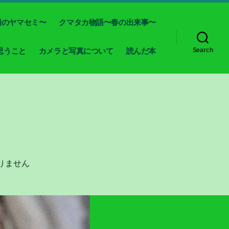
場のヤマセミ〜
クマタカ物語〜春の出来事〜
思うこと
カメラと写真について
読んだ本
Search
りません