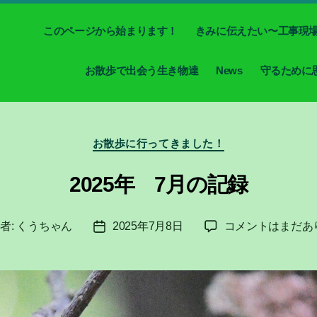
このページから始まります！
きみに伝えたい〜工事現
お散歩で出会う生き物達
News
守るために
カ
お散歩に行ってきました！
テ
ゴ
2025年 7月の記録
リ
ー
2025
者:
くうちゃん
2025年7月8日
コメントはまだあ
投
年
稿
7
日
月
の
記