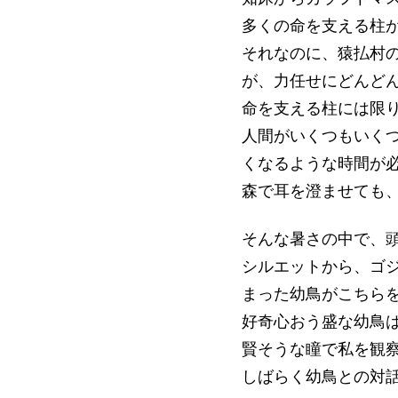
多くの命を支える柱
それなのに、猿払村
が、力任せにどんど
命を支える柱には限
人間がいくつもいく
くなるような時間が
森で耳を澄ませても
そんな暑さの中で、
シルエットから、ゴ
まった幼鳥がこちら
好奇心おう盛な幼鳥
賢そうな瞳で私を観
しばらく幼鳥との対