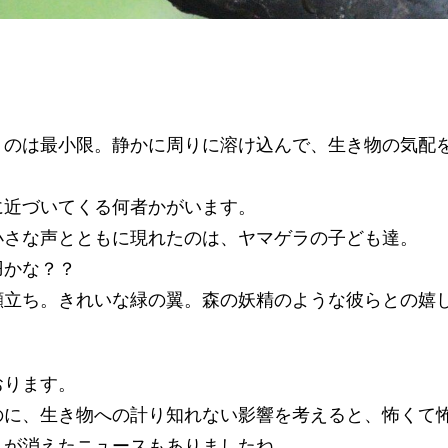
くのは最小限。静かに周りに溶け込んで、生き物の気配
に近づいてくる何者かがいます。
小さな声とともに現れたのは、ヤマゲラの子ども達。
羽かな？？
顔立ち。きれいな緑の翼。森の妖精のような彼らとの嬉
）
おります。
のに、生き物への計り知れない影響を考えると、怖くて
スが消えたニュースもありましたね。