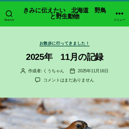
きみに伝えたい 北海道 野鳥
と野生動物
Search
メニュー
カ
お散歩に行ってきました！
テ
ゴ
2025年 11月の記録
リ
ー
作成者:
くうちゃん
2025年11月16日
投
投
稿
稿
2025
コメントはまだありません
者
日
年
11
月
の
記
録
へ