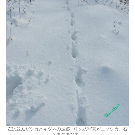
左は並んだシカとキツネの足跡。中央の写真がエゾシカ。右
がキタキツネ。