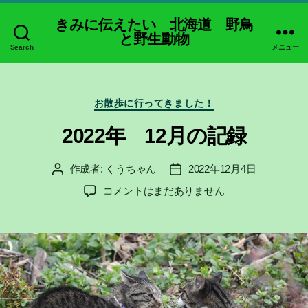
きみに伝えたい 北海道 野鳥
と野生動物
Search
メニュー
カ
お散歩に行ってきました！
テ
ゴ
2022年 12月の記録
リ
ー
作成者:
くうちゃん
2022年12月4日
投
投
稿
稿
2022
コメントはまだありません
者
日
年
12
月
の
記
録
へ