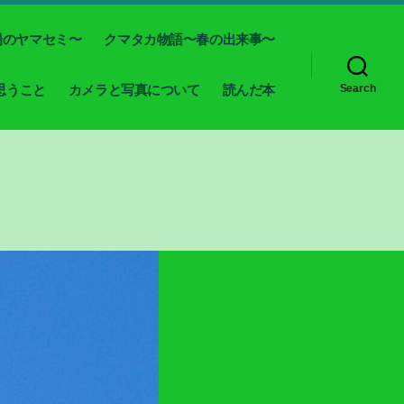
場のヤマセミ〜
クマタカ物語〜春の出来事〜
思うこと
カメラと写真について
読んだ本
Search