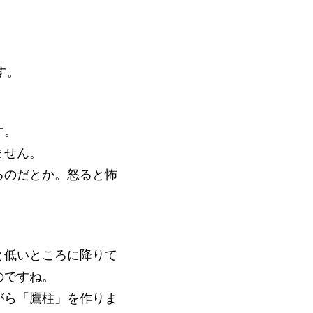
す。
す。
ません。
るのだとか。怒ると怖
と低いところに降りて
のですね。
がら「鷹柱」を作りま