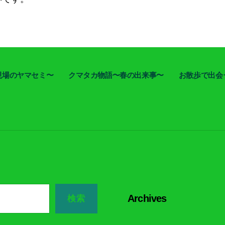
現場のヤマセミ〜
クマタカ物語〜春の出来事〜
お散歩で出会
Archives
検索