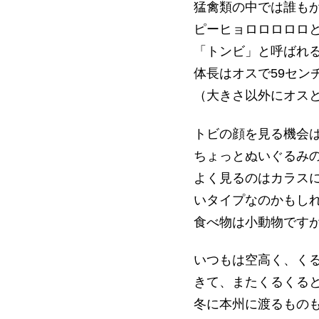
猛禽類の中では誰も
ピーヒョロロロロロ
「トンビ」と呼ばれ
体長はオスで59セン
（大きさ以外にオス
トビの顔を見る機会
ちょっとぬいぐるみ
よく見るのはカラス
いタイプなのかもし
食べ物は小動物です
いつもは空高く、く
きて、またくるくる
冬に本州に渡るもの