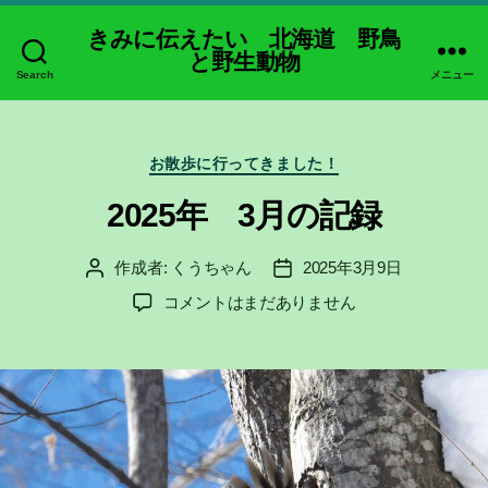
きみに伝えたい 北海道 野鳥
と野生動物
Search
メニュー
カ
お散歩に行ってきました！
テ
ゴ
2025年 3月の記録
リ
ー
作成者:
くうちゃん
2025年3月9日
投
投
稿
稿
2025
コメントはまだありません
者
日
年
3
月
の
記
録
へ