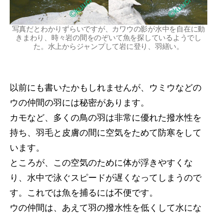
写真だとわかりずらいですが、カワウの影が水中を自在に動
きまわり、時々岩の間をのぞいて魚を探しているようでし
た。水上からジャンプして岩に登り、羽繕い。
以前にも書いたかもしれませんが、ウミウなどの
ウの仲間の羽には秘密があります。
カモなど、多くの鳥の羽は非常に優れた撥水性を
持ち、羽毛と皮膚の間に空気をためて防寒をして
います。
ところが、この空気のために体が浮きやすくな
り、水中で泳ぐスピードが遅くなってしまうので
す。これでは魚を捕るには不便です。
ウの仲間は、あえて羽の撥水性を低くして水にな