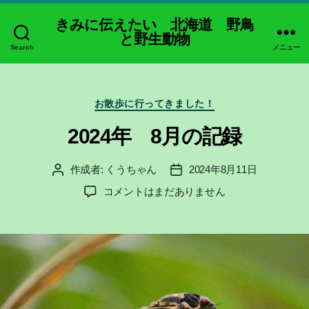
きみに伝えたい 北海道 野鳥
と野生動物
Search
メニュー
カ
お散歩に行ってきました！
テ
ゴ
2024年 8月の記録
リ
ー
作成者:
くうちゃん
2024年8月11日
投
投
稿
稿
2024
コメントはまだありません
者
日
年
8
月
の
記
録
へ