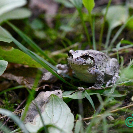
録
へ
の