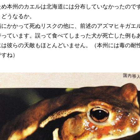
ため本州のカエルは北海道には分布していなかったので
とどうなるか。
病にかかって死ぬリスクの他に、前述のアズマヒキガエ
持っています。誤って食べてしまった犬が死亡した例も
には彼らの天敵もほとんどいません。（本州には毒の耐
ですね）