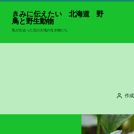
きみに伝えたい 北海道 野
鳥と野生動物
私が出会った北の大地の生き物たち
作成
投
稿
者