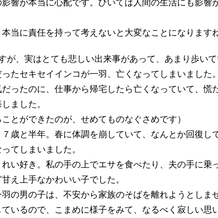
の影響が本当に心配です。ひいては人間の生活にも影響
、本当に責任を持って考えないと大変なことになります
ですが、実はとても悲しい出来事があって、あまり歩いて
だったセキセイインコが一羽、亡くなってしまいました
気だったのに、仕事から帰宅したら亡くなっていて、慌
悔しました。
ることができたのが、せめてものなぐさめです）
、７歳と半年。春に体調を崩していて、なんとか回復し
なってしまいました。
きれい好き。私の手の上でエサを食べたり、夫の手に乗
ど甘え上手なかわいい子でした。
一羽の男の子は、不安から家族のそばを離れようとしま
しているので、こまめに様子をみて、なるべく寂しい思