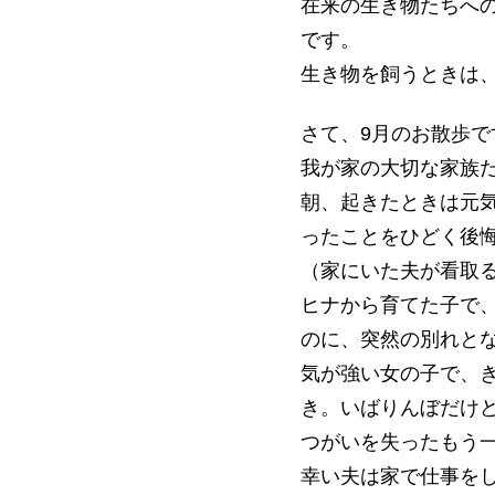
在来の生き物たちへ
です。
生き物を飼うときは
さて、9月のお散歩
我が家の大切な家族
朝、起きたときは元
ったことをひどく後
（家にいた夫が看取
ヒナから育てた子で
のに、突然の別れと
気が強い女の子で、
き。いばりんぼだけ
つがいを失ったもう
幸い夫は家で仕事を