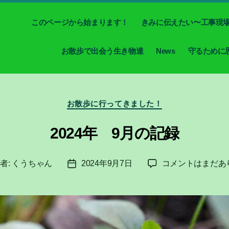
このページから始まります！
きみに伝えたい〜工事現
お散歩で出会う生き物達
News
守るために
カ
お散歩に行ってきました！
テ
ゴ
2024年 9月の記録
リ
ー
2024
者:
くうちゃん
2024年9月7日
コメントはまだあ
投
年
稿
9
日
月
の
記