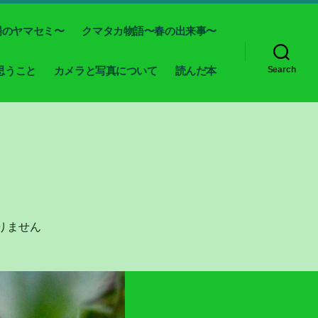
場のヤマセミ〜
クマタカ物語〜春の出来事〜
思うこと
カメラと写真について
読んだ本
Search
りません