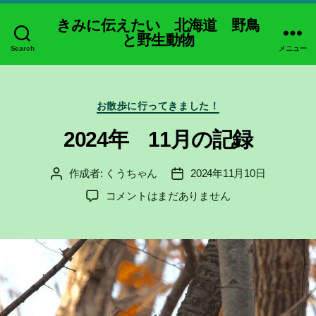
きみに伝えたい 北海道 野鳥
と野生動物
Search
メニュー
カ
お散歩に行ってきました！
テ
ゴ
2024年 11月の記録
リ
ー
作成者:
くうちゃん
2024年11月10日
投
投
稿
稿
2024
コメントはまだありません
者
日
年
11
月
の
記
録
へ