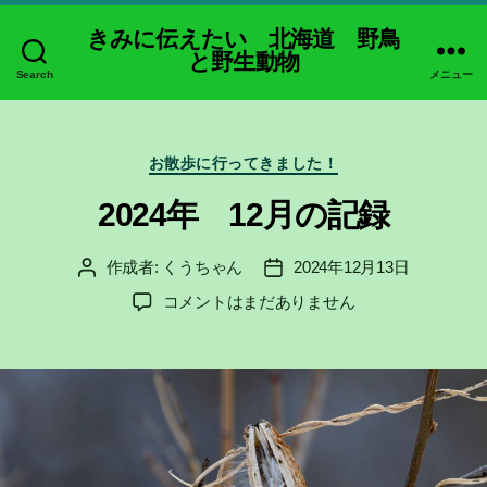
きみに伝えたい 北海道 野鳥
と野生動物
Search
メニュー
カ
お散歩に行ってきました！
テ
ゴ
2024年 12月の記録
リ
ー
作成者:
くうちゃん
2024年12月13日
投
投
稿
稿
2024
コメントはまだありません
者
日
年
12
月
の
記
録
へ